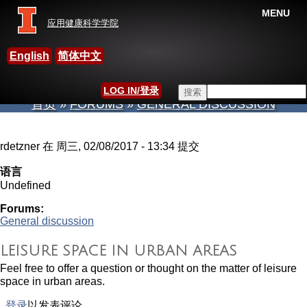
MENU
应用健康科学学院
中国休闲研究国际学会
English
简体中文
Search this site
LOG IN/登录
首页
»
FORUMS
»
GENERAL DISCUSSION
搜索表单
当前位置
rdetzner
在 周三, 02/08/2017 - 13:34 提交
语言
Undefined
Forums:
General discussion
LEISURE SPACE IN URBAN AREAS
Feel free to offer a question or thought on the matter of leisure
space in urban areas.
登录
以发表评论